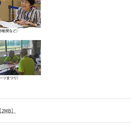
［2MB］