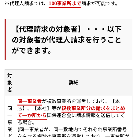
※代理人請求では、
100事業所まで
請求が可能です。
【代理請求の対象者】・・・以下
の対象者が代理人請求を行うこと
ができます。
対
象
詳細
者
同一事業者
が複数事業所を運営しており、【本
同
店】、【本社】等が
複数事業所分の請求をまとめ
一
て一か所から
国保連合会に請求情報を送信してく
事
る場合。
業
(同一事業者が、同一敷地内でそれぞれ事業所番号
者
を有する複数の事業所を運営しており、一事業所が